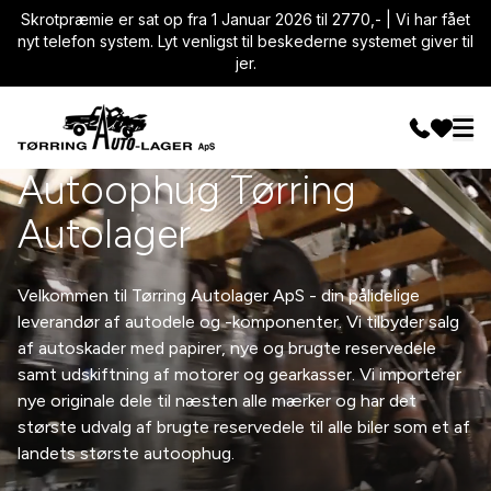
Skrotpræmie er sat op fra 1 Januar 2026 til 2770,- | Vi har fået
nyt telefon system. Lyt venligst til beskederne systemet giver til
jer.
Autoophug Tørring
Autolager
Velkommen til Tørring Autolager ApS - din pålidelige
leverandør af autodele og -komponenter. Vi tilbyder salg
af autoskader med papirer, nye og brugte reservedele
samt udskiftning af motorer og gearkasser. Vi importerer
nye originale dele til næsten alle mærker og har det
største udvalg af brugte reservedele til alle biler som et af
landets største autoophug.