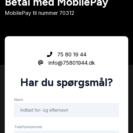
Betal med MobilePay
MobilePay til nummer 70312
75 80 19 44
info@75801944.dk
Har du spørgsmål?
Navn
Telefonnummer