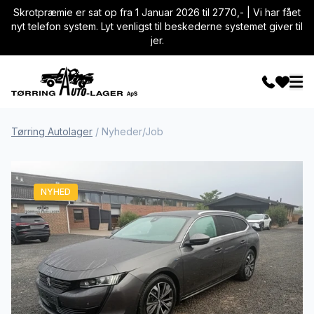
Skrotpræmie er sat op fra 1 Januar 2026 til 2770,- | Vi har fået
nyt telefon system. Lyt venligst til beskederne systemet giver til
jer.
Tørring Autolager
/
Nyheder/Job
NYHED