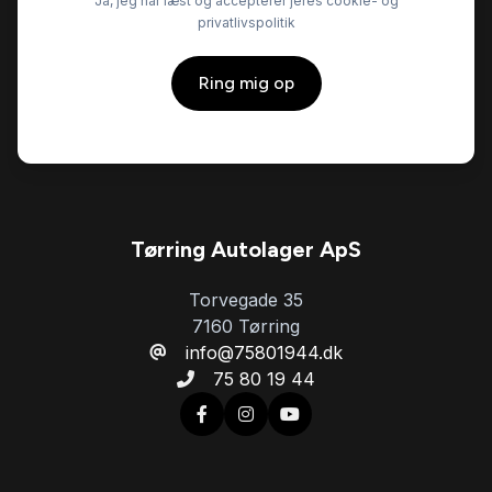
Ja, jeg har læst og accepterer jeres cookie- og
privatlivspolitik
Ring mig op
Tørring Autolager ApS
Torvegade 35
7160 Tørring
info@75801944.dk
75 80 19 44