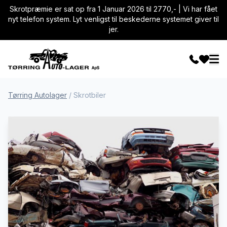
Skrotpræmie er sat op fra 1 Januar 2026 til 2770,- | Vi har fået
nyt telefon system. Lyt venligst til beskederne systemet giver til
jer.
Tørring Autolager
/
Skrotbiler